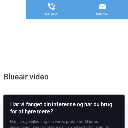
64 41 64 29
Send mail
​Blueair video
Har vi fanget din interesse og har du brug
for at høre mere?
Har I brug vejledning om vores produkter til jeres
virksomhed, kan I kontakte os via kontaktformularen. Vi