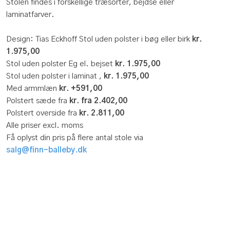
Stolen findes i forskellige træsorter, bejdse eller
laminatfarver.
Design: Tias Eckhoff Stol uden polster i bøg eller birk
kr.
1.975,00
Stol uden polster Eg el. bejset
kr.
1.975,00
Stol uden polster i laminat ,
kr. 1.975,00
Med armmlæn
kr. +591,00
Polstert sæde fra
kr. fra 2.402,00
Polstert overside fra
kr. 2.811,00
​Alle priser excl. moms
Få oplyst din pris på flere antal stole via
salg@finn-balleby.dk