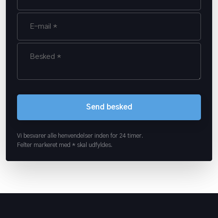
Vi besvarer alle henvendelser inden for 24 timer.
Felter markeret med * skal udfyldes.​