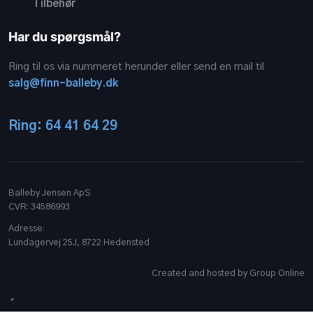
Tilbehør
Har du spørgsmål?
Ring til os via nummeret herunder eller send en mail til
salg@finn-balleby.dk
Ring: 64 41 64 29
Balleby Jensen ApS
CVR​: 34586993
Adresse:
Lundagervej 25J, 8722 Hedensted​
Created and hosted by Group Online