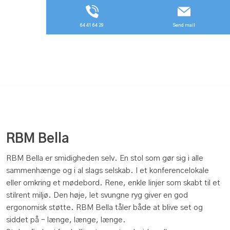
64 41 64 29
Send mail
RBM Bella​
RBM Bella er smidigheden selv. En stol som gør sig i alle
sammenhænge og i al slags selskab. I et konferencelokale
eller omkring et mødebord. Rene, enkle linjer som skabt til et
stilrent miljø. Den høje, let svungne ryg giver en god
ergonomisk støtte. RBM Bella tåler både at blive set og
siddet på – længe, længe, længe.