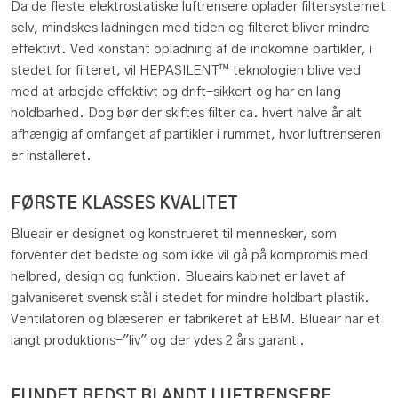
Da de fleste elektrostatiske luftrensere oplader filtersystemet
selv, mindskes ladningen med tiden og filteret bliver mindre
effektivt. Ved konstant opladning af de indkomne partikler, i
stedet for filteret, vil HEPASILENT™ teknologien blive ved
med at arbejde effektivt og drift-sikkert og har en lang
holdbarhed. Dog bør der skiftes filter ca. hvert halve år alt
afhængig af omfanget af partikler i rummet, hvor luftrenseren
er installeret.
FØRSTE KLASSES KVALITET
Blueair er designet og konstrueret til mennesker, som
forventer det bedste og som ikke vil gå på kompromis med
helbred, design og funktion. Blueairs kabinet er lavet af
galvaniseret svensk stål i stedet for mindre holdbart plastik.
Ventilatoren og blæseren er fabrikeret af EBM. Blueair har et
langt produktions-"liv" og der ydes 2 års garanti.
FUNDET BEDST BLANDT LUFTRENSERE