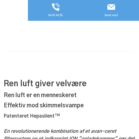
64 41 64 29
Send mail
Ren luft giver velvære
Ren luft er en menneskeret
Effektiv mod skimmelsvampe
TM
Patenteret Hepasilent
En revolutionerende kombination af
et avan-ceret
filtersystem og et indkapslet ION "opladekammer" gør det