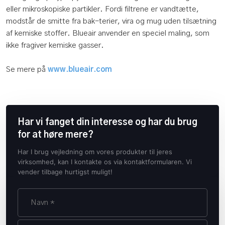
eller mikroskopiske partikler. Fordi filtrene er vandtætte,
modstår de smitte fra bak-terier, vira og mug uden tilsætning
af kemiske stoffer. Blueair anvender en speciel maling, som
ikke fragiver kemiske gasser.
Se mere på
www.blueair.com
Har vi fanget din interesse og har du brug
for at høre mere?
Har I brug vejledning om vores produkter til jeres
virksomhed, kan I kontakte os via kontaktformularen. Vi
vender tilbage hurtigst muligt!