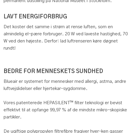
permanent udstilling på National Museet i Stockholm.
LAVT ENERGIFORBRUG
Det koster det samme i strøm at rense luften, som en
almindelig el-pære forbruger. 20 W ved laveste hastighed, 70
W ved den højeste. Derfor: lad luftrenseren køre døgnet
rundt!
BEDRE FOR MENNESKETS SUNDHED
Blueair er systemet for mennesker med allergi, astma, andre
luftvejslidelser eller hjertekar-sygdomme.
Vores patenterede HEPASILENT™ filter teknologi er bevist
effektivt til at opfange 99,97 % af de mindste mikro-skopiske
partikler.
De ugiftige polypropylen filtrefibre fragiver hver-ken gasser