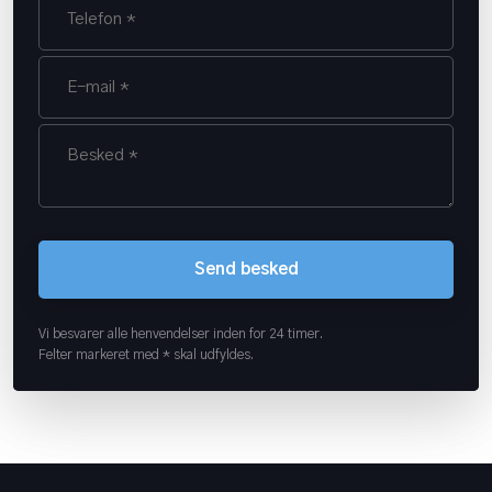
Vi besvarer alle henvendelser inden for 24 timer.
Felter markeret med * skal udfyldes.​