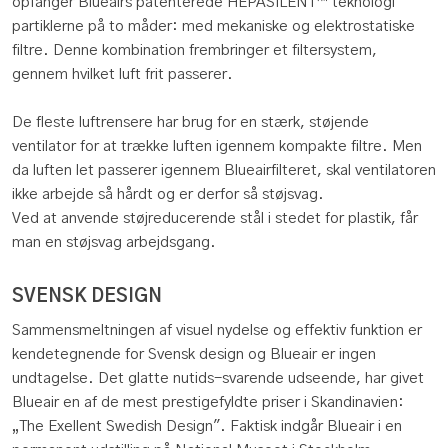
opfanger Blueairs patenterede HEPASILENT™ teknologi
partiklerne på to måder: med mekaniske og elektrostatiske
filtre. Denne kombination frembringer et filtersystem,
gennem hvilket luft frit passerer.
De fleste luftrensere har brug for en stærk, støjende
ventilator for at trække luften igennem kompakte filtre. Men
da luften let passerer igennem Blueairfilteret, skal ventilatoren
ikke arbejde så hårdt og er derfor så støjsvag.
Ved at anvende støjreducerende stål i stedet for plastik, får
man en støjsvag arbejdsgang.
SVENSK DESIGN
Sammensmeltningen af visuel nydelse og effektiv funktion er
kendetegnende for Svensk design og Blueair er ingen
undtagelse. Det glatte nutids-svarende udseende, har givet
Blueair en af de mest prestigefyldte priser i Skandinavien:
„The Exellent Swedish Design". Faktisk indgår Blueair i en