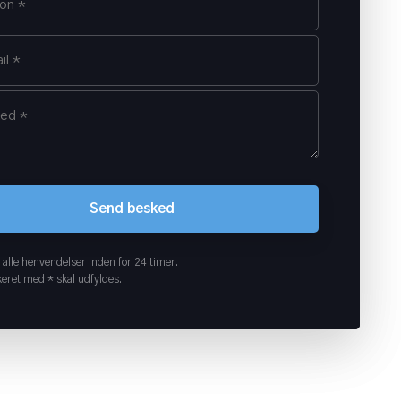
 alle henvendelser inden for 24 timer.
eret med * skal udfyldes.​