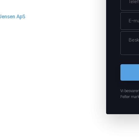
 Jensen ApS
Vi besvarer
Felter mark