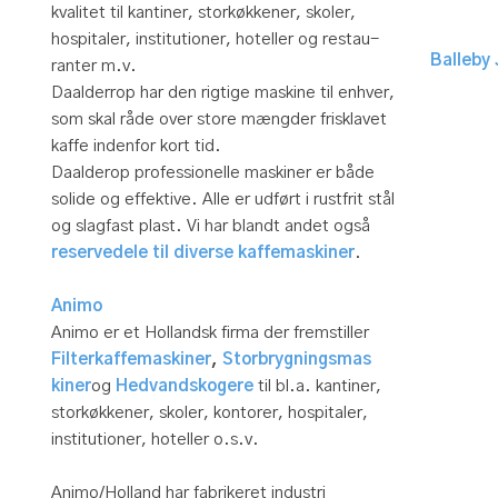
kvalitet til kantiner, storkøkkener, skoler,
hospitaler, institutioner, hoteller og restau-
Balleby
ranter m.v.
Daalderrop har den rigtige maskine til enhver,
som skal råde over store mængder frisklavet
kaffe indenfor kort tid.
Daalderop professionelle maskiner er både
solide og effektive. Alle er udført i rustfrit stål
og slagfast plast. Vi har blandt andet også
reservedele til diverse kaffemaskiner
.
Animo
Animo er et Hollandsk firma der fremstiller
Filterkaffemaskiner
,
Storbrygn​ingsmas​
kiner
og
Hedvandskogere
til bl.a. kantiner,
storkøkkener, skoler, kontorer, hospitaler,
institutioner, hoteller o.s.v.
Animo/Holland har fabrikeret industri