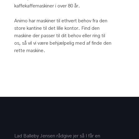
kaffekaffemaskiner i over 80 år.
Animo har maskiner til ethvert behov fra den
store kantine til det lille kontor. Find den
maskine der passer til dit behov eller ring til
os, så vil vi være behjælpelig med af finde den
rette maskine.
Lad Balleby Jensen rådgive jer så I får en