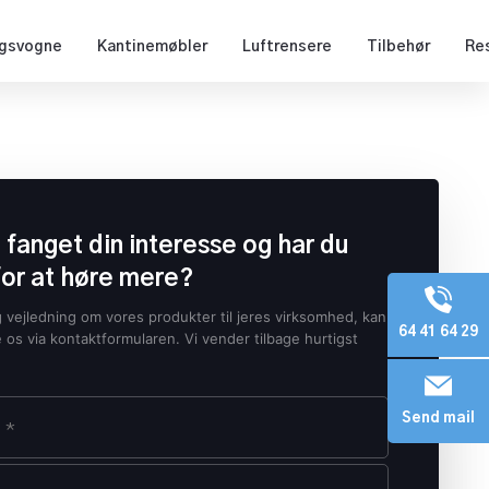
ngsvogne
Kantinemøbler
Luftrensere
Tilbehør
Res
i fanget din interesse og har du
for at høre mere?
g vejledning om vores produkter til jeres virksomhed, kan
64 41 64 29
e os via kontaktformularen. Vi vender tilbage hurtigst
Send mail