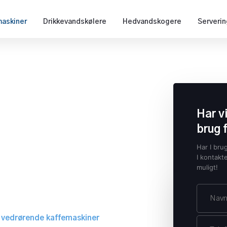
askiner
Drikkevandskølere
Hedvandskogere
Serveri
Har v
brug 
Har I bru
I kontakt
muligt!
 vedrørende kaffemaskiner