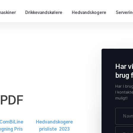
askiner
Drikkevandskølere
Hedvandskogere
Serveri
Har v
brug 
Har I bru
I kontakt
 PDF
muligt!
ComBiLine
Hedvandskogere​
ygning Pris
prisliste 2023