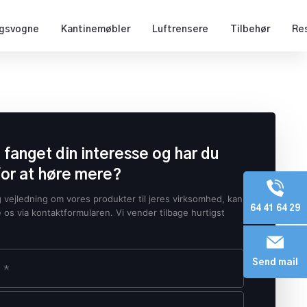
ngsvogne
Kantinemøbler
Luftrensere
Tilbehør
Res
i fanget din interesse og har du
for at høre mere?
g vejledning om vores produkter til jeres virksomhed, kan
64 41 64 29
e os via kontaktformularen. Vi vender tilbage hurtigst
Send mail