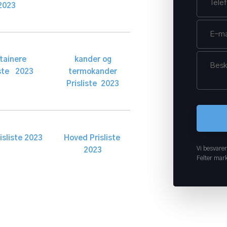
2023
tainere
kander og
iste 2023​
termokander
Prisliste 2023​
isliste 2023​​
Hoved Prisliste
Vi besvarer
2023
Felter mark