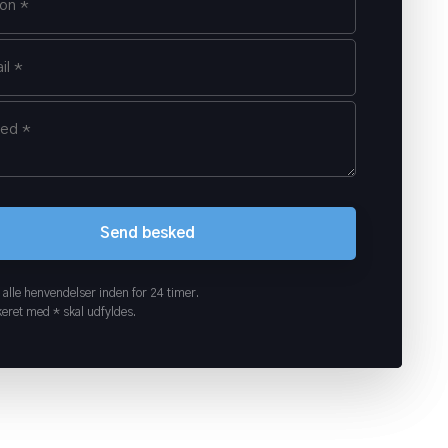
 alle henvendelser inden for 24 timer.
eret med * skal udfyldes.​