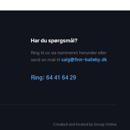
Har du spørgsmål?
Ring til os via nummeret herunder eller
send en mail til
salg@finn-balleby.dk
Ring: 64 41 64 29
Created and hosted by Group Online