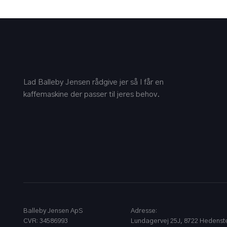
Lad Balleby Jensen rådgive jer så I får en
kaffemaskine der passer til jeres behov.
Balleby Jensen ApS
Adresse:
CVR​: 34586993
Lundagervej 25J, 8722 Hedenste